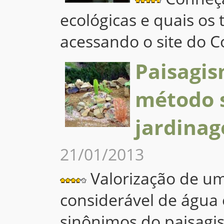
4.7
ecológicas e quais os
acessando o site do 
Paisagis
método 
jardina
21/01/2013
Valorização de u
3.7
considerável de água 
sinônimos do paisagi