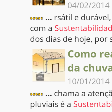
04/02/2014
...
rsátil e durável
4.6
com a
Sustentabilida
dos dias de hoje, por 
Como rea
da chuv
10/01/2014
...
chama a atençã
4.7
pluviais é a
Sustentab